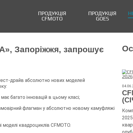
ПРОДУКЦІЯ
ПРОДУКЦІЯ
Н
CFMOTO
GOES
Ос
», Запоріжжя, запрошує
тест-драйв абсолютно нових моделей
ку:
04.06
CF
ає багато інновацій в цьому класі;
(С
ймовірний флагман у абсолютно новому камуфляжі
Комп
2025 
квар
ші моделі квадроциклів CFMOTO.
опуб