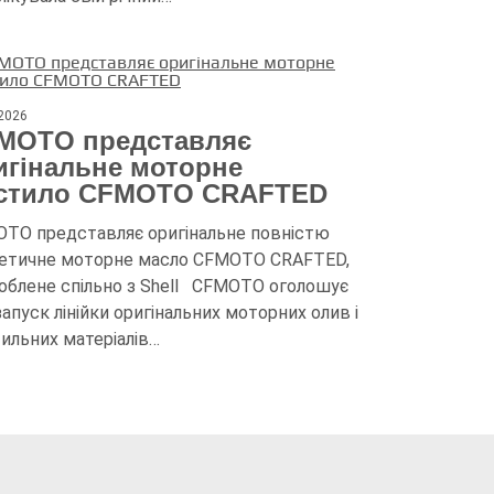
.2026
MOTO представляє
игінальне моторне
стило CFMOTO CRAFTED
TO представляє оригінальне повністю
етичне моторне масло CFMOTO CRAFTED,
облене спільно з Shell CFMOTO оголошує
запуск лінійки оригінальних моторних олив і
ильних матеріалів…