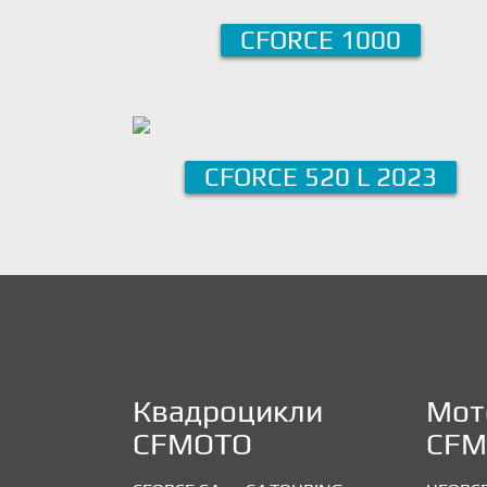
CFORCE 1000
CFORCE 520 L 2023
Квадроцикли
Мот
CFMOTO
CFM