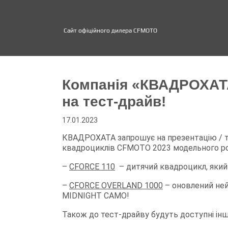
Сайт офіційного дилера CFMOTO
Компанія «КВАДРОХАТА
на тест-драйв!
17.01.2023
КВАДРОХАТА запрошує на презентацію / 
квадроциклів CFMOTO 2023 модельного ро
–
CFORCE 110
– дитячий квадроцикл, який м
–
CFORCE OVERLAND 1000
– оновлений не
MIDNIGHT CAMO!
Також до тест-драйву будуть доступні ін