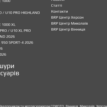
 1000
Статті
Контакти
O / U10 PRO HIGHLAND
BRP Центр Херсон
BRP Центр Миколаїв
 1000 XL
BRP Центр Вінниця
 PRO / U10 XL PRO
ND 2026
 950 SPORT-4 2026
26
2026
шури
суарів
Квадроцикли та мотовсюдиходи CFMOTO. Вінниця, Миколаїв, Херсон