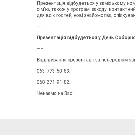
Презентація відбудеться у заміському ко
сім’ю, також у програмі заходу: контактни
для всіх гостей, нові знайомства, спілкува
—–
Презентація відбудеться у День Соборнос
—–
Відвідування презентації за попереднім з
063-773-50-83;
068-271-91-82;
Чекаємо на Вас!