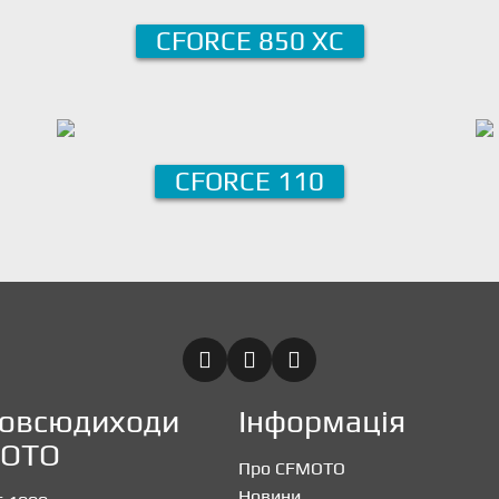
CFORCE 850 XC
CFORCE 110
овсюдиходи
Інформація
OTO
Про CFMOTO
Новини