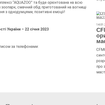
мплексі “AQUAZOO” та буде орієнтована на всю
й зоопарк, смачний обід приготований на вогнищі
ння з однодумцями, позитивні емоції!
14.01
CF
ті України – 22 січня 2023
ор
ма
аписом за телефонами:
CFMO
синт
розр
про 
маст