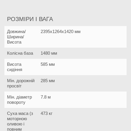
РОЗМІРИ І ВАГА
Довжина/
2395x1264x1420 мм
Ширина/
Висота
Колісна база
1480 мм
Висота
585 мм
сидіння
Мін. дорожній
285 мм
просвіт
Мін. діаметр
7.8 м
повороту
Суха маса (з
473 кг
моторною
оливою і
повним