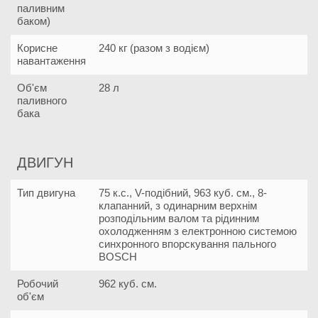
паливним
баком)
Корисне
240 кг (разом з водієм)
навантаження
Об'єм
28 л
паливного
бака
ДВИГУН
Тип двигуна
75 к.с., V-подібний, 963 куб. см., 8-
клапанний, з одинарним верхнім
розподільним валом та рідинним
охолодженням з електронною системою
синхронного впорскування пального
BOSCH
Робочий
962 куб. см.
об'єм