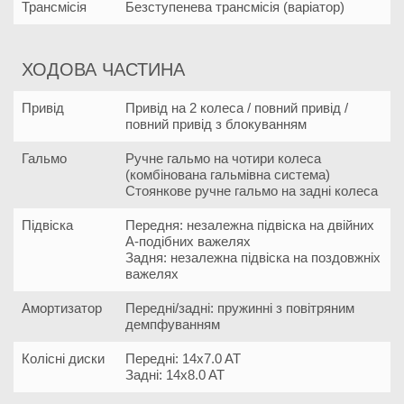
Трансмісія
Безступенева трансмісія (варіатор)
ХОДОВА ЧАСТИНА
Привід
Привід на 2 колеса / повний привід /
повний привід з блокуванням
Гальмо
Ручне гальмо на чотири колеса
(комбінована гальмівна система)
Стоянкове ручне гальмо на задні колеса
Підвіска
Передня: незалежна підвіска на двійних
A-подібних важелях
Задня: незалежна підвіска на поздовжніх
важелях
Амортизатор
Передні/задні: пружинні з повітряним
демпфуванням
Колісні диски
Передні: 14x7.0 AT
Задні: 14x8.0 AT