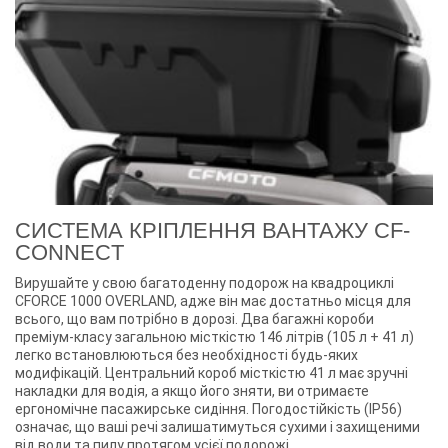
СИСТЕМА КРІПЛЕННЯ ВАНТАЖУ CF-
CONNECT
Вирушайте у свою багатоденну подорож на квадроциклі
CFORCE 1000 OVERLAND, адже він має достатньо місця для
всього, що вам потрібно в дорозі. Два багажні короби
преміум-класу загальною місткістю 146 літрів (105 л + 41 л)
легко встановлюються без необхідності будь-яких
модифікацій. Центральний короб місткістю 41 л має зручні
накладки для водія, а якщо його зняти, ви отримаєте
ергономічне пасажирське сидіння. Погодостійкість (IP56)
означає, що ваші речі залишатимуться сухими і захищеними
від води та пилу протягом усієї подорожі.