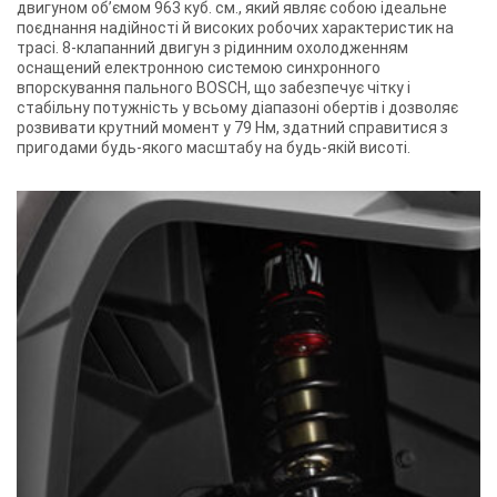
двигуном об’ємом 963 куб. см., який являє собою ідеальне
поєднання надійності й високих робочих характеристик на
трасі. 8-клапанний двигун з рідинним охолодженням
оснащений електронною системою синхронного
впорскування пального BOSCH, що забезпечує чітку і
стабільну потужність у всьому діапазоні обертів і дозволяє
розвивати крутний момент у 79 Нм, здатний справитися з
пригодами будь-якого масштабу на будь-якій висоті.