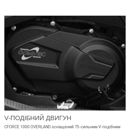
V-ПОДІБНИЙ ДВИГУН
CFORCE 1000 OVERLAND оснащений 75-сильним V-подібним