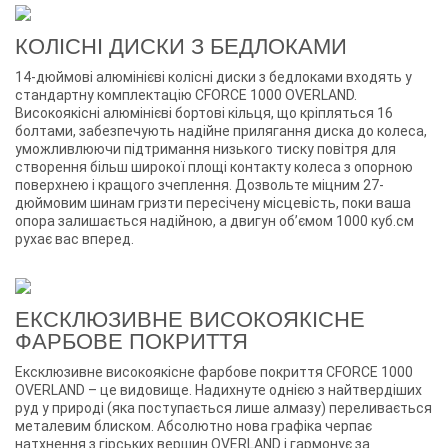
КОЛІСНІ ДИСКИ З БЕДЛОКАМИ
14-дюймові алюмінієві колісні диски з бедлоками входять у
стандартну комплектацію CFORCE 1000 OVERLAND.
Високоякісні алюмінієві бортові кільця, що кріпляться 16
болтами, забезпечують надійне прилягання диска до колеса,
уможливлюючи підтримання низького тиску повітря для
створення більш широкої площі контакту колеса з опорною
поверхнею і кращого зчеплення. Дозвольте міцним 27-
дюймовим шинам гризти пересічену місцевість, поки ваша
опора залишається надійною, а двигун об’ємом 1000 куб.см
рухає вас вперед.
ЕКСКЛЮЗИВНЕ ВИСОКОЯКІСНЕ
ФАРБОВЕ ПОКРИТТЯ
Ексклюзивне високоякісне фарбове покриття CFORCE 1000
OVERLAND – це видовище. Надихнуте однією з найтвердіших
руд у природі (яка поступається лише алмазу) переливається
металевим блиском. Абсолютно нова графіка черпає
натхнення з гірських вершин OVERLAND і гармонує за