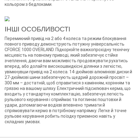
кольором з бедлоками.
ІНШІ ОСОБЛИВОСТІ
Перемикний привід на 2 або 4 колеса та режим блокування
повного приводу демонструють потужну універсальність
CFORCE 1000 OVERLAND. Підкорюйте важкопрохідну технічну
місцевість на повному приводі, який забезпечує стійке
зчеплення, даючи вам можливість продовжувати рухатись
вперед, або долайте високошвидкісні ділянки з легкістю,
увімкнувши привід на 2 колеса. 14-дюймові алюмінієві диски й
27-дюймові шини забезпечують щедрий дорожній просвіт –
300 мм – достатній, щоб справитися з камінням, корінням та
гряззю на вашому шляху. Електричний підсилювач керма, що
входить у стандартну комплектацію, забезпечує легкість
рульового керування і сприймає та поглинає поштовхи й
удари, допомагаючи водієві впевнено тримати й
спрямовувати кермо в потрібному напрямку. Легке й точне
рульове керування робить поїздку приємною навіть у
складних умовах.