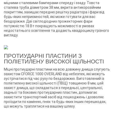
міцними сталевими бамперами спереду і ззаду. Товста
сталева труба діаметром 38 мм, вкрита антикорозійним
покриттям, захищає передню решітку радіатора і фари від
будь-яких неприємностей, які може готувати для вас
бездоріжжя. Дві світлодіодних прожекторних фари
потужністю 18 Вт покращують можливості в умовах
недостатнього освітлення та додають квадроциклу грізного
вигляду.
ПРОТИУДАРНІ ПЛАСТИНИ З
ПОЛІЕТИЛЕНУ ВИСОКОЇ ЩІЛЬНОСТІ
Міцні протиударні пластини на всю довжину днища слугують
захистом CFORCE 1000 OVERLAND від небезпек, які можуть
зустрічатися під час руху по бездоріжжю. Виготовлений із
поліетилену високої щільності (ПВЩ) товщиною 8 мм, цей
захист днища, що складається з передньої, центральної,
задньої та бокових протиударних пластин, допомагає
захистити транспортний засіб від пошкоджень і дозволяє
проїздити по камінню, пнях та будь-яких інших перешкодах,
що можуть траплятися на вашому шляху.