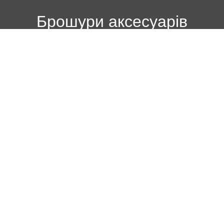
Брошури аксесуарів
Інформація
Про CFMOTO
Новини
Статті
Контакти
BRP Центр Херсон
BRP Центр Миколаїв
BRP Центр Вінниця