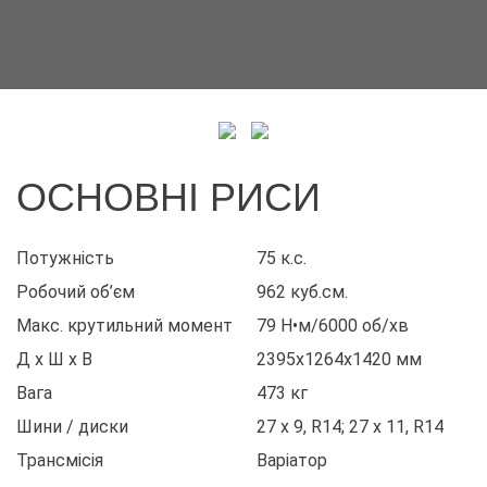
ОСНОВНІ РИСИ
Потужність
75 к.с.
Робочий об’єм
962 куб.см.
Макс. крутильний момент
79 Н•м/6000 об/хв
Д х Ш х В
2395x1264x1420 мм
Вага
473 кг
Шини / диски
27 x 9, R14; 27 x 11, R14
Трансмісія
Варіатор