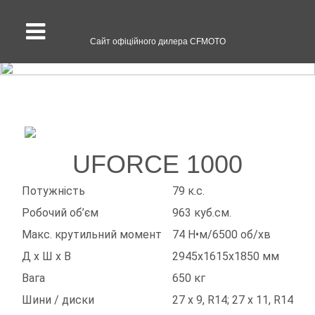
Мотовсюдиходи
Сайт офіційного дилера CFMOTO
UFORCE 1000
Потужність
79 к.с.
Робочий об’єм
963 куб.см.
Макс. крутильний момент
74 Н•м/6500 об/хв
Д х Ш х В
2945х1615х1850 мм
Вага
650 кг
Шини / диски
27 x 9, R14; 27 x 11, R14