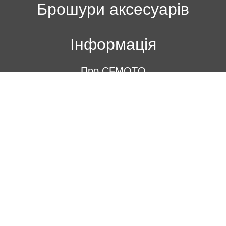
Брошури аксесуарів
Інформація
Про CFMOTO
Новини
Статті
Контакти
BRP Центр Херсон
BRP Центр Миколаїв
BRP Центр Вінниця
Підписка на новини