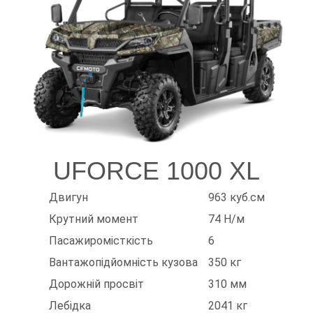
UFORCE 1000 XL
Двигун
963 куб.см
Крутний момент
74 Н/м
Пасажиромісткість
6
Вантажопідйомність кузова
350 кг
Дорожній просвіт
310 мм
Лебідка
2041 кг