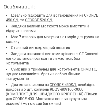
Особливості:
Ідеально підходить для встановлення на
CFORCE
450 S/L
та
CFORCE 520 S/L
Завдяки великій місткості може вмістити 3
відкриті шоломи
Має 7 отворів для мотузки / отворів для ручок на
кошику
Стильний вигляд, міцний пластик
Завдяки наявності системи кріплення CF Connect
легко встановлюється та знімається, без
інструментів
Сумісний з тримачем для інструментів CFMOTO,
що дає можливість брати з собою більше
інструментів
Для встановлення на
CFORCE 450S/L
необхідно
придбати 6 шт. кріплень 9DQV-809100-3000
(КОМПЛЕКТ ДЛЯ ШВИДКОГО КРІПЛЕННЯ) (Тільки
для CFORCE 400. Монтажна основа купується
окремо) (металевий багажник)