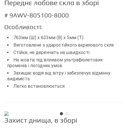
Переднє лобове скло в зборі
# 9AWV-805100-8000
Особливості:
763мм (Ш) х 633мм (В) х 5мм (Т)
Виготовлене з ударостійкого акрилового скла
Стійке, не деренчить на швидкості
Не жовтіє під впливом ультрафіолетових
променів і погодних умов
Захищає водія від вітру і забезпечує відмінну
видимість
Легко встановлюється
Захист днища, в зборі