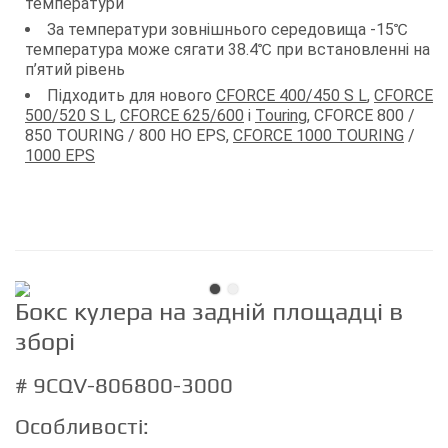
температури
За температури зовнішнього середовища -15℃
температура може сягати 38.4℃ при встановленні на
п’ятий рівень
Підходить для нового
CFORCE 400/450 S L
,
CFORCE
500/520 S L
,
CFORCE 625/600
і
Touring
, CFORCE 800 /
850 TOURING / 800 HO EPS,
CFORCE 1000 TOURING
/
1000 EPS
Бокс кулера на задній площадці в
зборі
# 9CQV-806800-3000
Особливості: