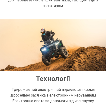
для перевезення легших вантажів, так і для їзди з
пасажиром.
Технології
Трирежимний електричний підсилювач керма
Дросельна заслінка з електронним керуванням
Електронна система допомоги під час спуску