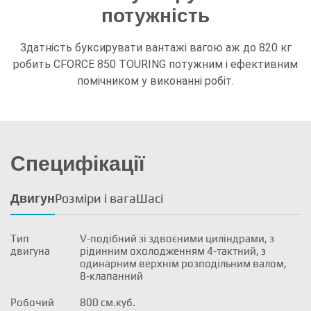
потужність
Здатність буксирувати вантажі вагою аж до 820 кг
робить CFORCE 850 TOURING потужним і ефективним
помічником у виконанні робіт.
Специфікації
Розміри і вага
Шасі
Двигун
Тип
V-подібний зі здвоєними циліндрами, з
двигуна
рідинним охолодженням 4-тактний, з
одинарним верхнім розподільним валом,
8-клапанний
Робочий
800 см.куб.