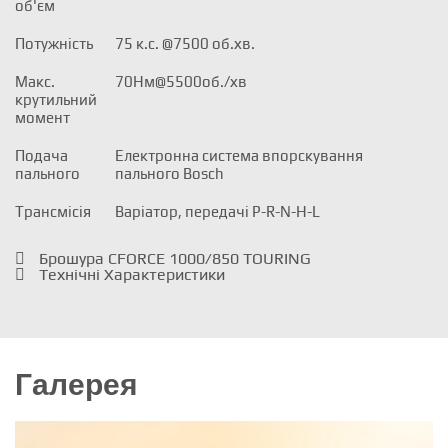
об'єм
Потужність
75 к.с. @7500 об.хв.
Макс.
70Нм@5500об./хв
крутильний
момент
Подача
Електронна система впорскування
пального
пального Bosch
Трансмісія
Варіатор, передачі P-R-N-H-L
Брошура CFORCE 1000/850 TOURING
Технічні Характеристики
Галерея