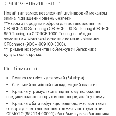
# 9DQV-806200-3001
Новий тип замка: незалежний циліндровий механізм
замка, підвищений рівень безпеки
**Разом з переднім кофром для встановлення на
CFORCE 400 S/Touring і CFORCE 500 S/ Touring іCFORCE
850 Touring та CFORCE 1000 Touring необхідно
замовити 4 монтажні основи системи кріплення
CFConnect (9DQV-809100-3000).
**Тримачі інструментів і обмежувач багажника
купуються окремо.
Особливості:
Велика мсткість для речей (54 літри)
Стильний зовнішній вигляд, міцний пластик.
Кришка утримується в піднятому положенні
завдяки наявності пружинної опори, яка її утримує.
Кришка є багатофункціональною, має монтажні
отвори для встановлення тримачів інструментів
CFMOTO (852114-00001) або обмежувача багажника