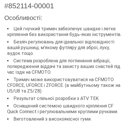
#852114-00001
Особливості:
Цей гнучкий тримач забезпечує швидке і легке
кріплення без використання будь-яких інструментів.
Безліч регулювань для ідеальної відповідності
вашій рушниці, м’якому футляру для зброї, луку,
вудок тощо.
Система розроблена для поглинання вібрації,
попередження віддачі та захисту ваших снастей під
час їзди на CFMOTO.
Тримач може використовуватися на CFMOTO
CFORCE, UFORCE і ZFORCE. (в майбутньому також на
U5/U8 та Z5/Z8).
Результат спільної розробки з ATV TEK.
Оснащений системою швидкого кріплення CF
Quick Connect і регулювальними круглими ручками.
Виготовлений з високоякісної гуми.