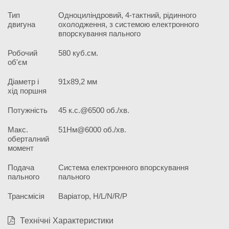
Тип
Одноциліндровий, 4-тактний, рідинного
двигуна
охолодження, з системою електронного
впорскування пального
Робочий
580 куб.см.
об'єм
Діаметр і
91х89,2 мм
хід поршня
Потужність
45 к.с.@6500 об./хв.
Макс.
51Нм@6000 об./хв.
оберталний
момент
Подача
Система електронного впорскування
пального
пального
Трансмісія
Варіатор, H/L/N/R/P
Технічні Характеристики