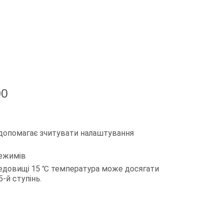
00
 допомагає зчитувати налаштування
режимів
довищі 15 ℃ температура може досягати
-й ступінь.