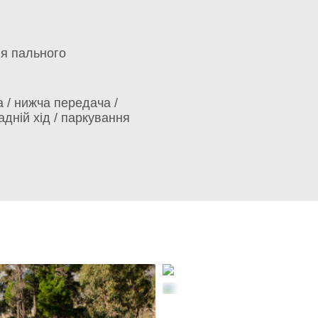
я пального
 / нижча передача /
адній хід / паркування