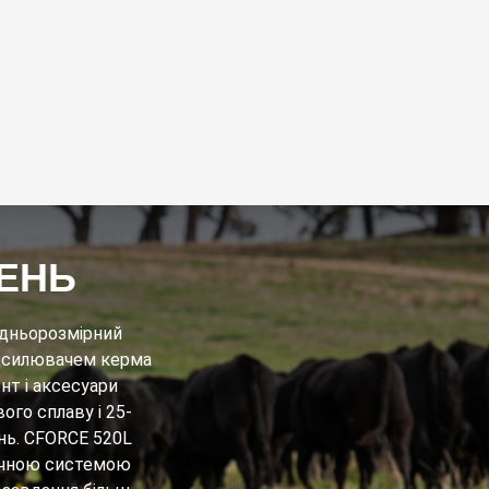
ВЕНЬ
едньорозмірний
ідсилювачем керма
нт і аксесуари
ого сплаву і 25-
нь. CFORCE 520L
ручною системою