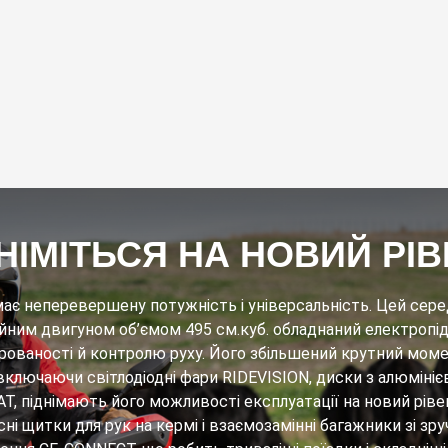
НІМІТЬСЯ НА НОВИЙ РІ
ає неперевершену потужність і універсальність. Цей сер
ійним двигуном об’ємом 495 см.куб. обладнаний електроп
рованості й контролю руху. Його збільшений крутний моме
включаючи світлодіодні фари RIDEVISION, диски з алюмінієв
T, піднімають його можливості експлуатації на новий ріве
ні щитки для рук на кермі і взаємозамінні багажники зі з