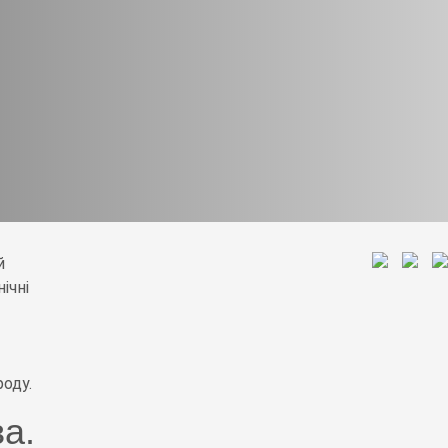
й
ічні
роду.
а.