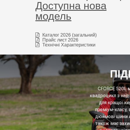
Доступна нова
модель
Каталог 2026 (загальний)
Прайс лист 2026
Технічні Характеристики
ПІД
CFORCE 520L м
квадроцикл з над
для кращої ке
преміум-класу, 
дюймові шини A
також має захис