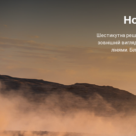
Но
Шестикутна реші
зовнішній вигля
лініями. Б