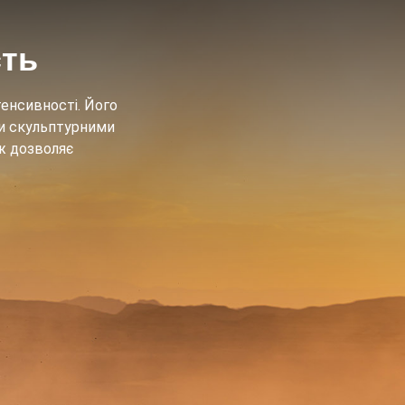
сть
енсивності. Його
ми скульптурними
ож дозволяє