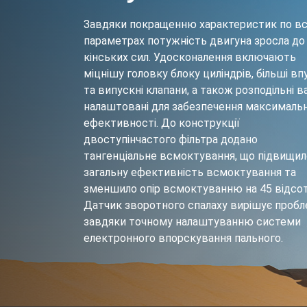
Завдяки покращенню характеристик по вс
параметрах потужність двигуна зросла до
кінських сил. Удосконалення включають
міцнішу головку блоку циліндрів, більші вп
та випускні клапани, а також розподільні в
налаштовані для забезпечення максималь
ефективності. До конструкції
двоступінчастого фільтра додано
тангенціальне всмоктування, що підвищил
загальну ефективність всмоктування та
зменшило опір всмоктуванню на 45 відсот
Датчик зворотного спалаху вирішує проб
завдяки точному налаштуванню системи
електронного впорскування пального.