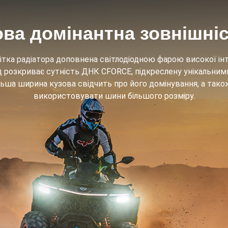
ва домінантна зовнішні
тка радіатора доповнена світлодіодною фарою високої інт
д розкриває сутність ДНК CFORCE, підкреслену унікальни
ільша ширина кузова свідчить про його домінування, а так
використовувати шини більшого розміру.