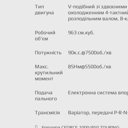
щоденної роботи.
Тип
V-подібний зі здвоєними
двигуна
охолодженням 4-тактний
розподільним валом, 8-
Робочий
963 см.куб.
об'єм
Потужність
90к.с.@7500об./хв
Макс.
85Нм@5500об./хв
крутильний
момент
Подача
Електронна система впо
пального
Трансмісія
Варіатор, передачі P-R-N
Брошура CFORCE 1000/850 TOURING