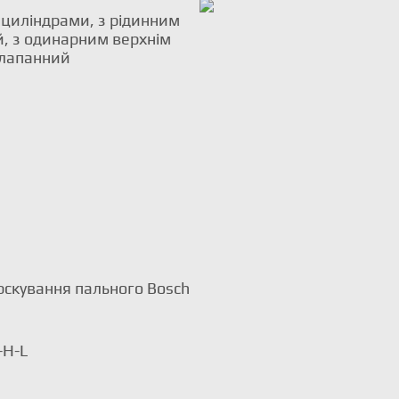
 циліндрами, з рідинним
, з одинарним верхнім
клапанний
рскування пального Bosch
-H-L