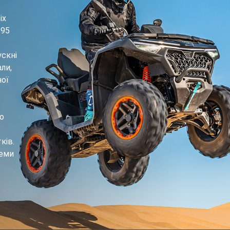
іх
 95
ускні
али,
ної
о
ків.
леми