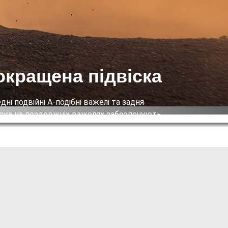
окращена підвіска
дні подвійні А-подібні важелі та задня
іска на поздовжніх важелях забезпечують
тивність і плавність їзди, відтепер із
ьшеним ходом підвіски на 35% і меншим
усом повороту на 17%. Переналаштовані
ність
іновані амортизатори додатково
яють плавній і комфортній їзді по
URING потужним і
оманітних місцевостях.