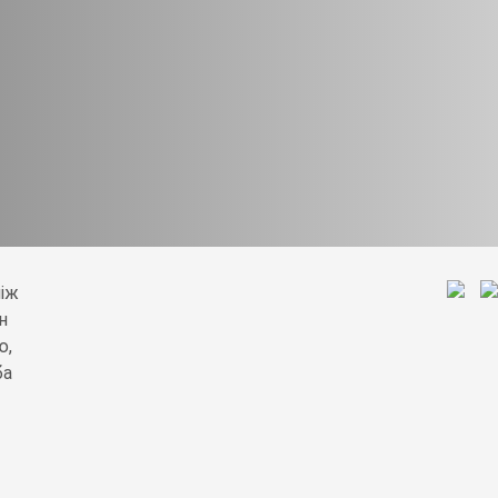
ніж
н
ю,
ба