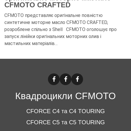
CFMOTO CRAFTED
CFMOTO представляє оригінальне повністю
синтетичне моторне масло CFMOTO CRAFTED,
розроблене спільно з Shell CFMOTO оголошує про
запуск лінійки оригінальних моторних олив і
мастильних матеріалів…
Квадроцикли CFMOTO
CFORCE C4 та C4 TOURING
CFORCE C5 та C5 TOURING