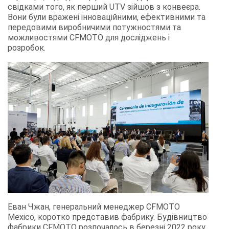
свідками того, як перший UTV зійшов з конвеєра.
Вони були вражені інноваційними, ефективними та
передовими виробничими потужностями та
можливостями CFMOTO для досліджень і
розробок.
Еван Чжан, генеральний менеджер CFMOTO
Mexico, коротко представив фабрику. Будівництво
фабрики CFMOTO розпочалось в березні 2022 року