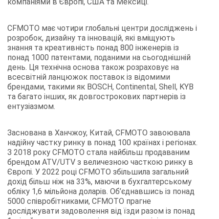
компаніями в Європі, США та Мексиці.
CFMOTO має чотири глобальні центри досліджень і
розробок, дизайну та інновацій, які вміщують
знання та креативність понад 800 інженерів із
понад 1000 патентами, поданими на сьогоднішній
день. Ця технічна основа також розраховує на
всесвітній ланцюжок поставок із відомими
брендами, такими як BOSCH, Continental, Shell, KYB
та багато інших, як довгострокових партнерів із
ентузіазмом.
Заснована в Ханчжоу, Китай, CFMOTO завоювала
надійну частку ринку в понад 100 країнах і регіонах.
З 2018 року CFMOTO стала найбільш продаваним
брендом ATV/UTV з величезною часткою ринку в
Європі. У 2022 році CFMOTO збільшила загальний
дохід більш ніж на 33%, маючи в бухгалтерському
обліку 1,6 мільйона доларів. Об’єднавшись із понад
5000 співробітниками, CFMOTO прагне
досліджувати задоволення від їзди разом із понад