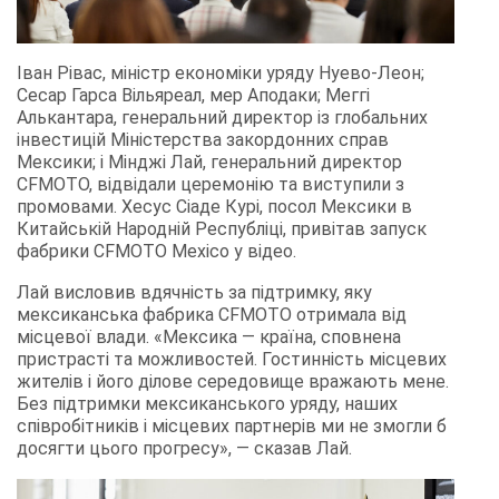
Іван Рівас, міністр економіки уряду Нуево-Леон;
Сесар Гарса Вільяреал, мер Аподаки; Меггі
Алькантара, генеральний директор із глобальних
інвестицій Міністерства закордонних справ
Мексики; і Мінджі Лай, генеральний директор
CFMOTO, відвідали церемонію та виступили з
промовами. Хесус Сіаде Курі, посол Мексики в
Китайській Народній Республіці, привітав запуск
фабрики CFMOTO Mexico у відео.
Лай висловив вдячність за підтримку, яку
мексиканська фабрика CFMOTO отримала від
місцевої влади. «Мексика — країна, сповнена
пристрасті та можливостей. Гостинність місцевих
жителів і його ділове середовище вражають мене.
Без підтримки мексиканського уряду, наших
співробітників і місцевих партнерів ми не змогли б
досягти цього прогресу», — сказав Лай.