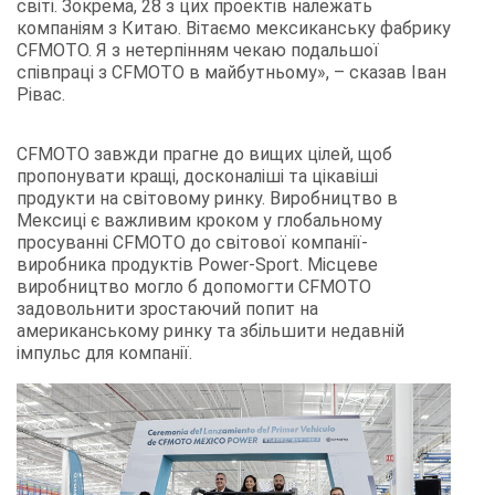
світі. Зокрема, 28 з цих проектів належать
компаніям з Китаю. Вітаємо мексиканську фабрику
CFMOTO. Я з нетерпінням чекаю подальшої
співпраці з CFMOTO в майбутньому», – сказав Іван
Рівас.
CFMOTO завжди прагне до вищих цілей, щоб
пропонувати кращі, досконаліші та цікавіші
продукти на світовому ринку. Виробництво в
Мексиці є важливим кроком у глобальному
просуванні CFMOTO до світової компанії-
виробника продуктів Power-Sport. Місцеве
виробництво могло б допомогти CFMOTO
задовольнити зростаючий попит на
американському ринку та збільшити недавній
імпульс для компанії.